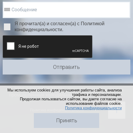
Сообщение
Я прочитал(а) и согласен(а) с Политикой
конфиденциальности.
Отправить
© 2000-2026 COOLTECH - производство и поставка
Мы используем cookies для улучшения работы сайта, анализа
промышленных холодильных систем
трафика и персонализации.
Продолжая пользоваться сайтом, вы даете согласие на
использование файлов cookie.
Политика конфиденциальности
Политика конфиденциальности
Принять
Создание сайта
и продвижение