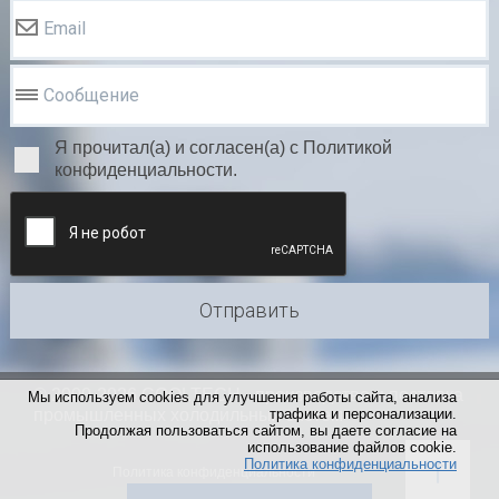
Email
Сообщение
Я прочитал(а) и согласен(а) с Политикой
конфиденциальности.
Отправить
© 2000-2026 COOLTECH - производство и поставка
Мы используем cookies для улучшения работы сайта, анализа
промышленных холодильных систем
трафика и персонализации.
Продолжая пользоваться сайтом, вы даете согласие на
использование файлов cookie.
Политика конфиденциальности
Политика конфиденциальности