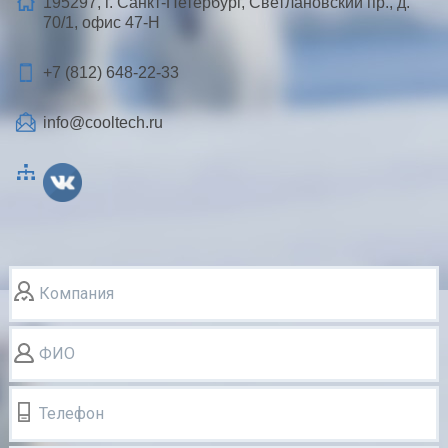
195297, г. Санкт-Петербург, Светлановский пр., д.
70/1, офис 47-Н
+7 (812)
648-22-33
info@cooltech.ru
Компания
ФИО
Телефон