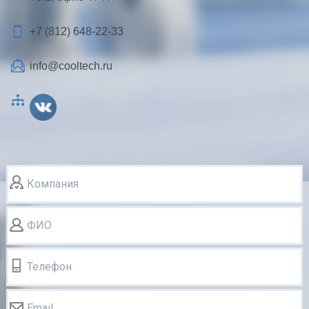
+7 (812)
648-22-33
info@cooltech.ru
Компания
ФИО
Телефон
Email