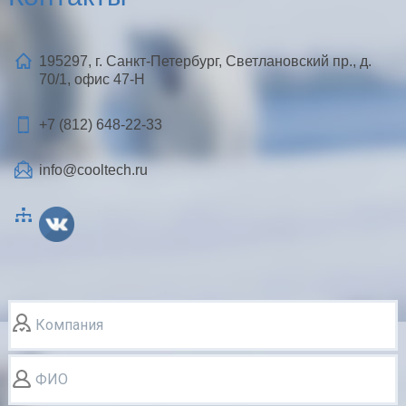
195297, г. Санкт-Петербург, Светлановский пр., д.
70/1, офис 47-Н
+7 (812)
648-22-33
info@cooltech.ru
Компания
ФИО