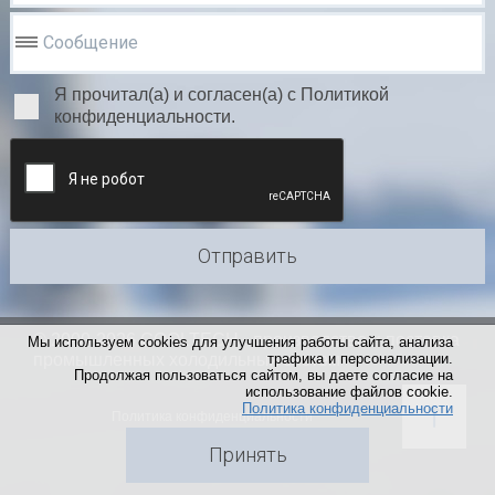
Сообщение
Я прочитал(а) и согласен(а) с Политикой
конфиденциальности.
Отправить
© 2000-2026 COOLTECH - производство и поставка
Мы используем cookies для улучшения работы сайта, анализа
промышленных холодильных систем
трафика и персонализации.
Продолжая пользоваться сайтом, вы даете согласие на
использование файлов cookie.
Политика конфиденциальности
Политика конфиденциальности
Принять
Создание сайта
и продвижение