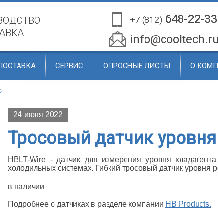
648-22-33
648-22-33
ВОДСТВО
+7 (812)
+7 (812)
ТАВКА
info@cooltech.r
ПОСТАВКА
СЕРВИС
ОПРОСНЫЕ ЛИСТЫ
О КОМ
s
24
июня 2022
Тросовый датчик уровня
HBLT-Wire - датчик для измерения уровня хладагент
холодильных системах. Гибкий тросовый датчик уровня ре
в наличии
Подробнее о датчиках в разделе компании
HB Products.