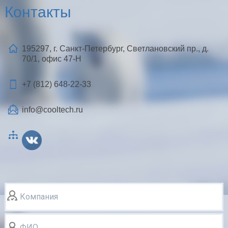
Контакты
195297, г. Санкт-Петербург, Светлановский пр., д.
70/1, офис 47-Н
+7 (812)
648-22-33
info@cooltech.ru
Компания
ФИО