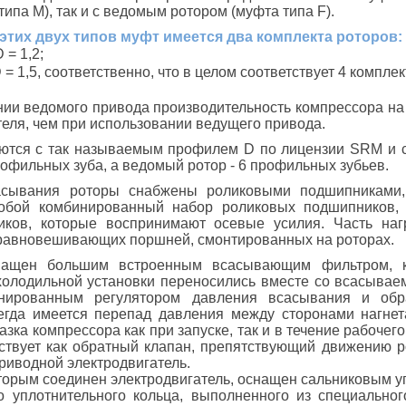
ипа М), так и с ведомым ротором (муфта типа F).
 этих двух типов муфт имеется два комплекта роторов:
 = 1,2;
D = 1,5, соответственно, что в целом соответствует 4 компле
ии ведомого привода производительность компрессора на 
еля, чем при использовании ведущего привода.
ются с так называемым профилем D по лицензии SRM и с 
рофильных зуба, а ведомый ротор - 6 профильных зубьев.
асывания роторы снабжены роликовыми подшипниками, 
обой комбинированный набор роликовых подшипников, 
ков, которые воспринимают осевые усилия. Часть наг
авновешивающих поршней, смонтированных на роторах.
нащен большим встроенным всасывающим фильтром, ко
холодильной установки переносились вместе со всасывае
нированным регулятором давления всасывания и обр
егда имеется перепад давления между сторонами нагне
зка компрессора как при запуске, так и в течение рабочег
ствует как обратный клапан, препятствующий движению р
приводной электродвигатель.
оторым соединен электродвигатель, оснащен сальниковым у
о уплотнительного кольца, выполненного из специальног