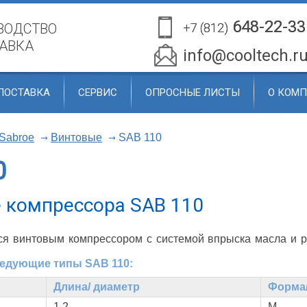
648-22-33
648-22-33
ВОДСТВО
+7 (812)
+7 (812)
ТАВКА
info@cooltech.r
ПОСТАВКА
СЕРВИС
ОПРОСНЫЕ ЛИСТЫ
О КОМ
Sabroe
Винтовые
SAB 110
0
 компрессора SAB 110
ся винтовым компрессором с системой впрыска масла и р
едующие типы SAB 110:
Длина/ диаметр
Форма/
1.2
М