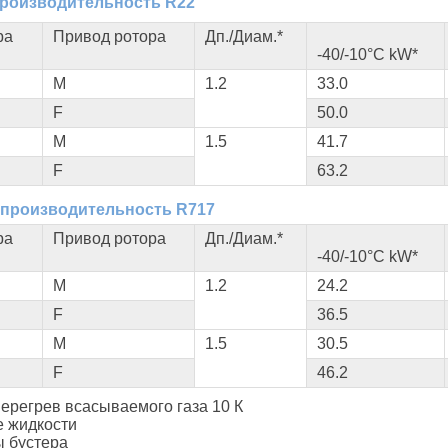
роизводительность R22
ра
Привод ротора
Дп./Диам.*
-40/-10°С kW*
М
1.2
33.0
F
50.0
М
1.5
41.7
F
63.2
производительность R717
ра
Привод ротора
Дп./Диам.*
-40/-10°С kW*
М
1.2
24.2
F
36.5
М
1.5
30.5
F
46.2
Перегрев всасываемого газа 10 К
 жидкости
ты бустера