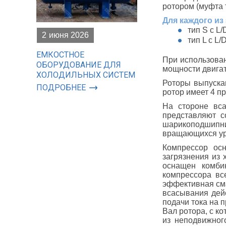
ротором (муфта т
Для каждого из
тип S с L/D
2
июня 2026
тип L с L/
ЕМКОСТНОЕ
При использован
ОБОРУДОВАНИЕ ДЛЯ
мощности двигат
ХОЛОДИЛЬНЫХ СИСТЕМ
Роторы выпуска
ПОДРОБНЕЕ
ротор имеет 4 п
На стороне вс
представляют с
шарикоподшипни
вращающихся ур
Компрессор ос
загрязнения из 
оснащен комби
компрессора вс
эффективная сма
всасывания дей
подачи тока на 
Вал ротора, с к
из неподвижног