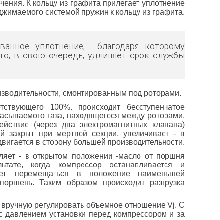
чения. К кольцу из графита прилегает уплотнение
джимаемого системой пружин к кольцу из графита.
ованное уплотнение, благодаря которому
то, в свою очередь, удлиняет срок службы
изводительности, смонтированным под роторами.
тствующего 100%, происходит бесступенчатое
сасываемого газа, находящегося между роторами.
ействие (через два электромагнитных клапана)
й закрыт при мертвой секции, увеличивает - в
двигается в сторону большей производительности.
ляет - в открытом положении -масло от поршня
ьтате, когда компрессор останавливается и
ает перемещаться в положение наименьшей
поршень. Таким образом происходит разгрузка
 вручную регулировать объемное отношение Vj. С
с давлением установки перед компрессором и за