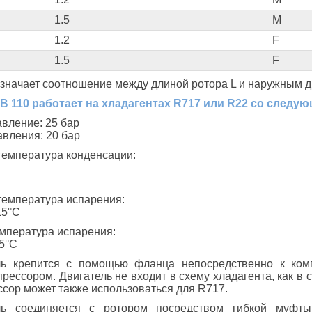
1.5
М
1.2
F
1.5
F
значает соотношение между длиной ротора L и наружным д
 110 работает на хладагентах R717 или R22 со следу
авление: 25 бар
авления: 20 бар
температура конденсации:
температура испарения:
15°С
мпература испарения:
5°С
ль крепится с помощью фланца непосредственно к комп
прессором. Двигатель не входит в схему хладагента, как в
сор может также использоваться для R717.
ель соединяется с ротором посредством гибкой муфт