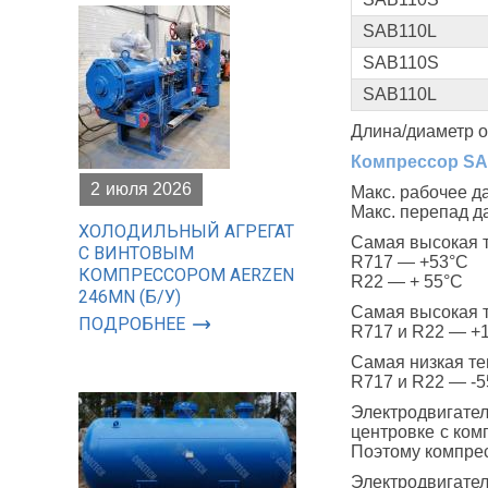
SAB110L
SAB110S
SAB110L
Длина/диаметр о
Компрессор SAB
2
июля 2026
Макс. рабочее д
Макс. перепад д
ХОЛОДИЛЬНЫЙ АГРЕГАТ
Самая высокая 
С ВИНТОВЫМ
R717 — +53°С
КОМПРЕССОРОМ AERZEN
R22 — + 55°С
246MN (Б/У)
Самая высокая 
ПОДРОБНЕЕ
R717 и R22 — +
Самая низкая те
R717 и R22 — -5
Электродвигате
центровке с ком
Поэтому компрес
Электродвигат