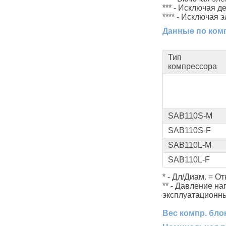
*** - Исключая 
**** - Исключая 
Данные по ком
Тип
компрессора
SAB110S-M
SAB110S-F
SAB110L-M
SAB110L-F
* - Дл/Диам. = О
** - Давление н
эксплуатационны
Вес компр. бл