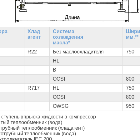
ора
Хлад
Система
Шири
агент
охлаждения
мм.**
масла*
R22
Без маслоохладителя
750
HLI
В
OOSI
800
R717
HLI
750
OOSI
800
OWSG
950
я ступень впрыска жидкости в компрессор
ый теплообменник (вода)
рубный теплообменник (хладагент)
рубный теплообменник (вода)
ектродвигатель IEC 200