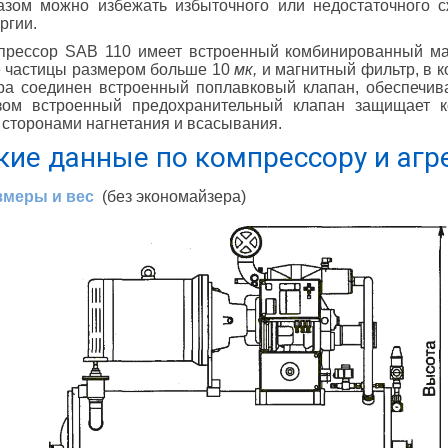
азом можно избежать избыточного или недостаточного с
ргии.
мпрессор SAB 110 имеет встроенный комбинированный м
е частицы размером больше 10
мк
,
и магнитный фильтр, в 
ра соединен встроенный поплавковый клапан, обеспечи
зом встроенный предохранительный клапан защищает к
сторонами нагнетания и всасывания.
кие данные по компрессору и агр
змеры и вес
(без экономайзера)