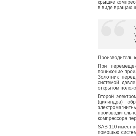
крышке компресс
в виде вращающе
Производительно
При перемещен
понижение произ
Золотник перед
системой давле
открытом положе
Второй электро
(цилиндра) об
электромагни
производительн
компрессора пе
SAB 110 имеет в
помощью систем