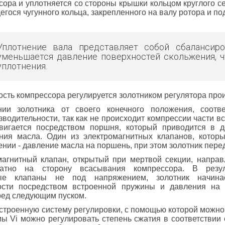
ора и уплотняется со стороны крышки кольцом круглого се
гося чугунного кольца, закрепленного на валу ротора и по
Уплотнение вала представляет собой
сбалансир
уменьшается давление поверхностей скольжения, ч
уплотнения.
сть компрессора регулируется золотником регулятора про
ии золотника от своего конечного положения, соотве
водительности, так как не происходит компрессии части в
вигается посредством поршня, который приводится в д
ния масла. Один из электромагнитных клапанов, которы
нии - давление масла на поршень, при этом золотник пере
магнитный клапан, открытый при мертвой секции, направ
ратно на сторону всасывания компрессора. В резул
тные клапаны не под напряжением, золотник начин
ости посредством встроенной пружины и давления на 
ред следующим пуском.
строенную систему регулировки, с помощью которой можно
ы Vi можно регулировать степень сжатия в соответствии 