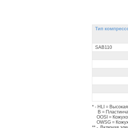
Тип компресс
SAB110
* - HLI = Высока
В = Пластинчат
OOSI = Кожухот
OWSG = Кожухот
** - Включая эл