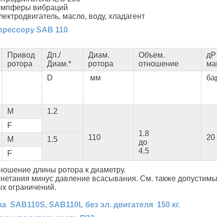
демпферы вибраций
электродвигатель, масло, воду, хладагент
прессору SAB 110
Привод
Дп./
Диам.
Объем.
дP
ротора
Диам.*
ротора
отношение
ма
D
мм
ба
М
1.2
F
1.8
110
20
М
1.5
до
4.5
F
тношение длины ротора к диаметру.
агнетания минус давление всасывания. См. также допустим
х ограничений.
ока SAB110S, SAB110L
без эл. двигателя 150 кг.