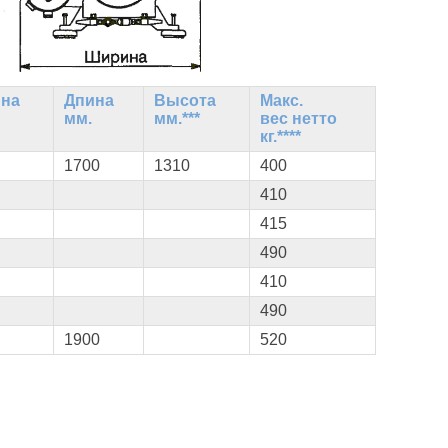
на
Дпина
Высота
Макс.
мм.
мм.***
вес нетто
кг.****
1700
1310
400
410
415
490
410
490
1900
520