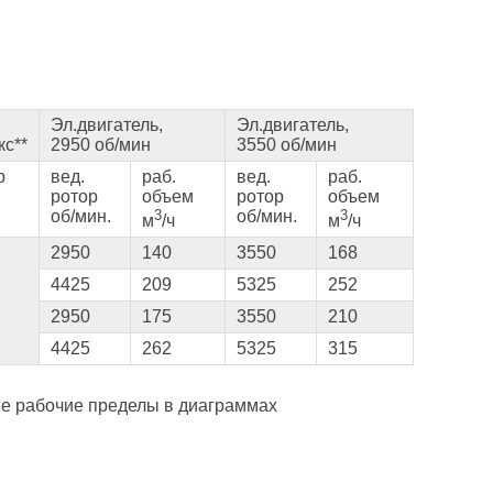
Эл.двигатель,
Эл.двигатель,
кс**
2950 об/мин
3550 об/мин
р
вед.
раб.
вед.
раб.
ротор
объем
ротор
объем
об/мин.
3
об/мин.
3
м
/ч
м
/ч
2950
140
3550
168
4425
209
5325
252
2950
175
3550
210
4425
262
5325
315
ые рабочие пределы в диаграммах