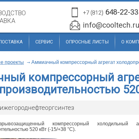
648-22-33
648-22-33
ВОДСТВО
+7 (812)
+7 (812)
ТАВКА
info@cooltech.r
ПОСТАВКА
СЕРВИС
ОПРОСНЫЕ ЛИСТЫ
О КОМ
е проекты
Аммиачный компрессорный агрегат холодопро
ный компрессорный агре
производительностью 520
жегороднефтеоргсинтез
зрывозащищенный компрессорный холодильн
ельностью 520 кВт (-15/+38 °C).