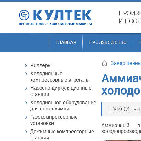
ПРОИЗ
И ПОС
ГЛАВНАЯ
ПРОИЗВОДСТВО
Завершенны
Чиллеры
Холодильные
Аммиач
компрессорные агрегаты
холодо
Насосно-циркуляционные
станции
Холодильное оборудование
ЛУКОЙЛ-Ни
для нефтехимии
Газокомпрессорные
установки
Аммиачный в
холодопроизводит
Дожимные компрессорные
станции