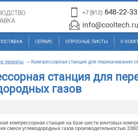
648-22-33
648-22-33
ВОДСТВО
+7 (812)
+7 (812)
ТАВКА
info@cooltech.r
ПОСТАВКА
СЕРВИС
ОПРОСНЫЕ ЛИСТЫ
О КОМ
е проекты
Компрессорная станция для перекачивания с
ссорная станция для пер
дородных газов
ая компрессорная станция на базе шести винтовых компре
ия смеси углеводородных газов производительностью 33605 