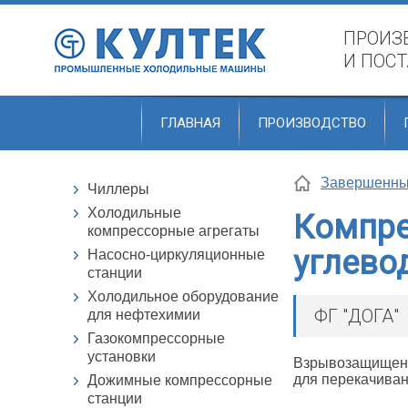
ПРОИЗ
И ПОС
ГЛАВНАЯ
ПРОИЗВОДСТВО
Завершенны
Чиллеры
Холодильные
Компре
компрессорные агрегаты
углево
Насосно-циркуляционные
станции
Холодильное оборудование
ФГ "ДОГА"
для нефтехимии
Газокомпрессорные
установки
Взрывозащищенн
для перекачиван
Дожимные компрессорные
станции